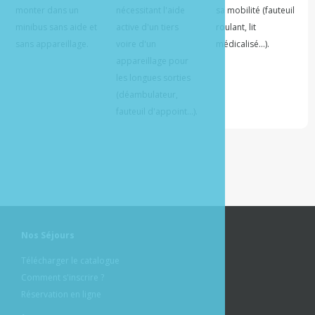
monter dans un 
nécessitant l'aide 
sa mobilité (fauteuil 
minibus sans aide et 
active d'un tiers 
roulant, lit 
voire d'un 
appareillage pour 
les longues sorties 
(déambulateur, 
Nos Séjours
Télécharger le catalogue
Comment s'inscrire ?
Réservation en ligne