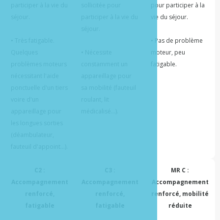
participer à la vie du 
sollicitée pour 
pour participer à la 
séjour.

participer à la vie du 
vie du séjour.

séjour.

• Très fatigable. 
• Pas de problème 
Quelques 
• Nécessite 
moteur, peu 
problèmes moteurs 
constamment un 
nécessitant l'aide 
appareillage pour 
ponctuelle d'un tiers 
sa mobilité (fauteuil 
voire d'un 
roulant, lit 
appareillage pour 
les longues sorties 
(déambulateur, 
C2 :
C3 :
MR C :
Accompagnement
Accompagnement
Accompagnement
renforcé,
renforcé,
renforcé, mobilité
fatigable
fatigable
réduite