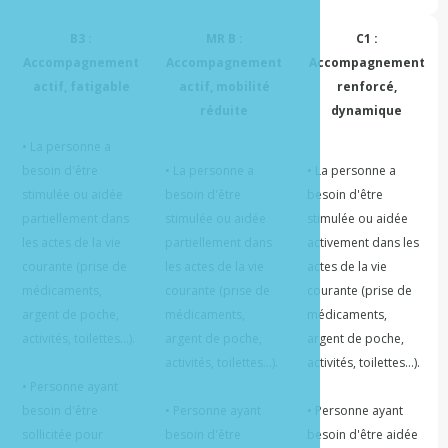
B3 :
MR B :
C1 :
Accompagnement
Accompagnement
Accompagnement
actif, fatigable
actif, mobilité
renforcé,
réduite
dynamique
• La personne a 
besoin d'être 
• La personne a 
• La personne a 
stimulée ou aidée 
besoin d'être 
besoin d'être 
partiellement dans 
stimulée ou aidée 
stimulée ou aidée 
les actes de la vie 
partiellement dans 
activement dans les 
courante (prise de 
les actes de la vie 
actes de la vie 
médicaments, 
courante (prise de 
courante (prise de 
argent de poche, 
médicaments, 
médicaments, 
activités, toilettes...).

argent de poche, 
argent de poche, 
activités, toilettes...).

activités, toilettes...).

• Personne ayant 
besoin d'être 
• Personne ayant 
• Personne ayant 
sollicitée pour 
besoin d'être 
besoin d'être aidée 