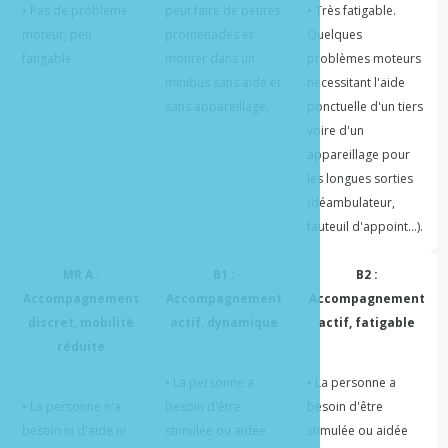
• Pas de problème 
peut faire de petites 
• Très fatigable. 
moteur, peu 
promenades et 
Quelques 
fatigable.
monter dans un 
problèmes moteurs 
minibus sans aide et 
nécessitant l'aide 
sans appareillage. 
ponctuelle d'un tiers 
voire d'un 
appareillage pour 
les longues sorties 
(déambulateur, 
fauteuil d'appoint...).
MR A :
B1 :
B2 :
Accompagnement
Accompagnement
Accompagnement
discret, mobilité
actif, dynamique
actif, fatigable
réduite
• La personne a 
• La personne a 
• La personne n'a 
besoin d'être 
besoin d'être 
besoin ni d'aide ni 
stimulée ou aidée 
stimulée ou aidée 