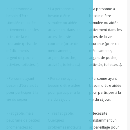
• La personne a 
• La personne a 
• La personne a 
besoin d'être 
besoin d'être 
besoin d'être 
stimulée ou aidée 
stimulée ou aidée 
stimulée ou aidée 
activement dans les 
activement dans les 
activement dans les 
actes de la vie 
actes de la vie 
actes de la vie 
courante (prise de 
courante (prise de 
courante (prise de 
médicaments, 
médicaments, 
médicaments, 
argent de poche, 
argent de poche, 
argent de poche, 
activités, toilettes...).

activités, toilettes...).

activités, toilettes...).

• Personne ayant 
• Personne ayant 
• Personne ayant 
besoin d'être aidée 
besoin d'être aidée 
besoin d'être aidée 
pour participer à la 
pour participer à la 
pour participer à la 
vie du séjour.

vie du séjour.

vie du séjour.

• Fatigable, mais 
• Très fatigable. 
• Nécessite 
peut faire de petites 
Quelques 
constamment un 
promenades et 
problèmes moteurs 
appareillage pour 