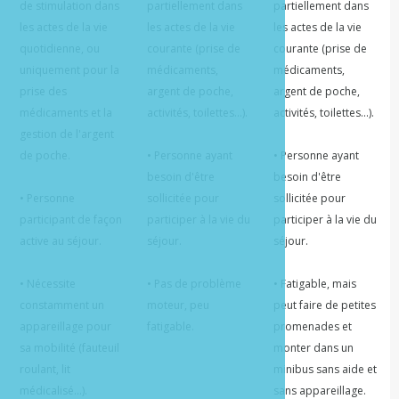
de stimulation dans 
partiellement dans 
partiellement dans 
les actes de la vie 
les actes de la vie 
les actes de la vie 
quotidienne, ou 
courante (prise de 
courante (prise de 
uniquement pour la 
médicaments, 
médicaments, 
prise des 
argent de poche, 
argent de poche, 
médicaments et la 
activités, toilettes...).

activités, toilettes...).

gestion de l'argent 
de poche.

• Personne ayant 
• Personne ayant 
besoin d'être 
besoin d'être 
• Personne 
sollicitée pour 
sollicitée pour 
participant de façon 
participer à la vie du 
participer à la vie du 
active au séjour.

séjour.

séjour.

• Nécessite 
• Pas de problème 
• Fatigable, mais 
constamment un 
moteur, peu 
peut faire de petites 
appareillage pour 
fatigable.
promenades et 
sa mobilité (fauteuil 
monter dans un 
roulant, lit 
minibus sans aide et 
médicalisé...).
sans appareillage.