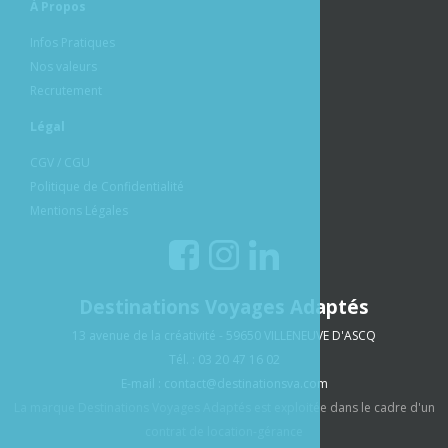
À Propos
Infos Pratiques
Nos valeurs
Recrutement
Légal
CGV / CGU
Politique de Confidentialité
Mentions Légales
Destinations Voyages Adaptés
13 avenue de la créativité - 59650 VILLENEUVE D'ASCQ
Tél. : 03 20 47 16 02
E-mail :
contact@destinationsva.com
La marque Destinations Voyages Adaptés est exploitée dans le cadre d'un
contrat de location-gérance