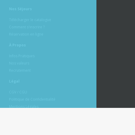
Nos Séjours
Télécharger le catalogue
Comment s'inscrire ?
Réservation en ligne
À Propos
Infos Pratiques
Nos valeurs
Recrutement
Légal
CGV / CGU
Politique de Confidentialité
Mentions Légales