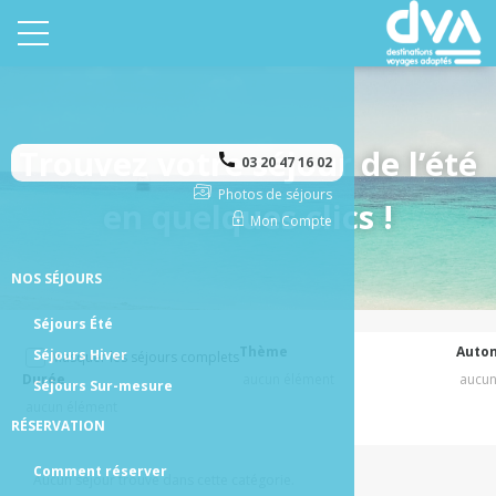
Trouvez votre séjour de l’été
03 20 47 16 02
Photos de séjours
en quelques clics !
Mon Compte
NOS SÉJOURS
Séjours Été
Thème
Auto
Séjours Hiver
Masquer les séjours complets
Durée
aucun élément
aucun
Séjours Sur-mesure
aucun élément
RÉSERVATION
Comment réserver
Aucun séjour trouvé dans cette catégorie.